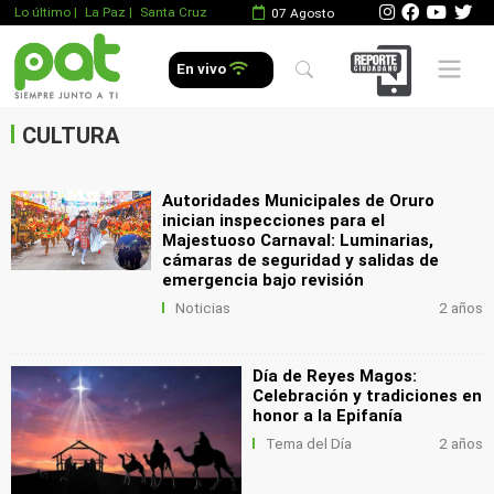
Lo último
|
La Paz |
Santa Cruz
07 Agosto
.
Mobile 
En vivo
.
.
CULTURA
Autoridades Municipales de Oruro
inician inspecciones para el
Majestuoso Carnaval: Luminarias,
cámaras de seguridad y salidas de
emergencia bajo revisión
Noticias
2 años
Día de Reyes Magos:
Celebración y tradiciones en
honor a la Epifanía
Tema del Día
2 años