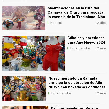
Modificaciones en la ruta del
Carnaval de Oruro para rescatar
la esencia de la Tradicional Alba
Noticias
2 años
Cábalas y novedades
para Año Nuevo 2024
Espectáculos
2 años
Nuevo mercado La Ramada
anticipa la celebración de Año
Nuevo con novedosos cotillones
Espectáculos
2 años
Delicias navideñas: Picana,