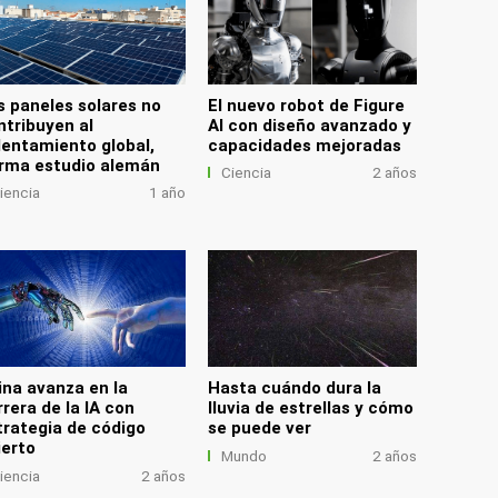
s paneles solares no
El nuevo robot de Figure
ntribuyen al
AI con diseño avanzado y
lentamiento global,
capacidades mejoradas
irma estudio alemán
Ciencia
2 años
iencia
1 año
ina avanza en la
Hasta cuándo dura la
rrera de la IA con
lluvia de estrellas y cómo
trategia de código
se puede ver
ierto
Mundo
2 años
iencia
2 años