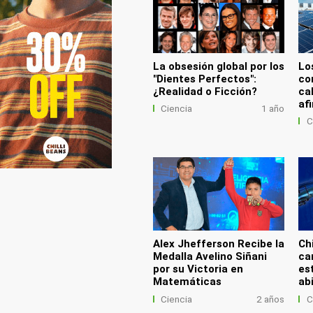
La obsesión global por los
Lo
"Dientes Perfectos":
co
¿Realidad o Ficción?
ca
af
Ciencia
1 año
C
Alex Jhefferson Recibe la
Ch
Medalla Avelino Siñani
ca
por su Victoria en
es
Matemáticas
ab
Ciencia
2 años
C