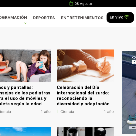
08 Agosto
En vivo
OGRAMACIÓN
DEPORTES
ENTRETENIMIENTOS
.
ños y pantallas:
Celebración del Día
nsejos de los pediatras
internacional del zurdo:
ra el uso de móviles y
reconociendo la
blets según la edad
diversidad y adaptación
iencia
1 año
Ciencia
1 año