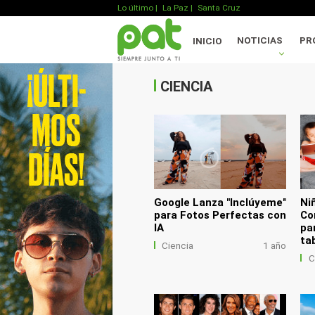
Lo último
|
La Paz |
Santa Cruz
.
NOTICIAS
PR
INICIO
.
.
CIENCIA
Google Lanza "Inclúyeme"
Ni
para Fotos Perfectas con
Co
IA
pa
ta
Ciencia
1 año
C