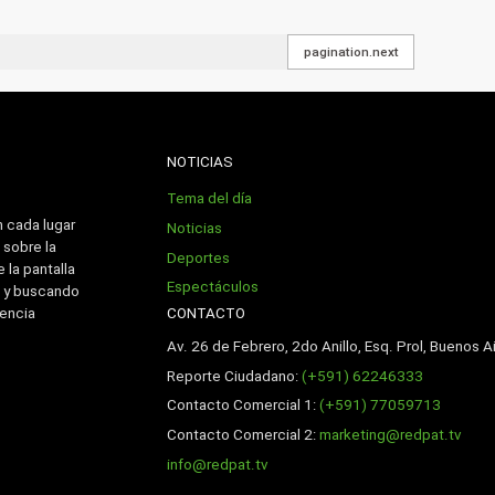
pagination.next
NOTICIAS
Tema del día
n cada lugar
Noticias
 sobre la
Deportes
 la pantalla
Espectáculos
 y buscando
CONTACTO
iencia
Av. 26 de Febrero, 2do Anillo, Esq. Prol, Buenos Ai
Reporte Ciudadano:
(+591) 62246333
Contacto Comercial 1:
(+591) 77059713
Contacto Comercial 2:
marketing@redpat.tv
info@redpat.tv