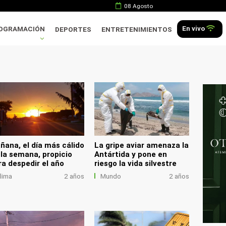
08 Agosto
En vivo
OGRAMACIÓN
DEPORTES
ENTRETENIMIENTOS
.
ñana, el día más cálido
La gripe aviar amenaza la
 la semana, propicio
Antártida y pone en
ra despedir el año
riesgo la vida silvestre
lima
2 años
Mundo
2 años