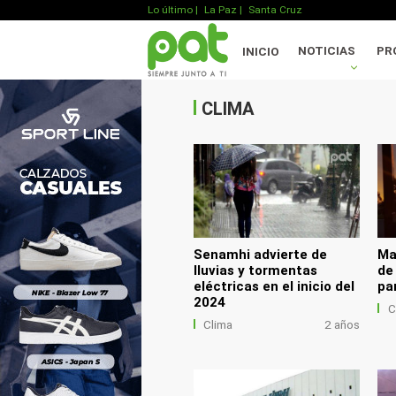
Lo último
|
La Paz |
Santa Cruz
.
NOTICIAS
PR
INICIO
.
.
CLIMA
Senamhi advierte de
Ma
lluvias y tormentas
de
eléctricas en el inicio del
pa
2024
C
Clima
2 años