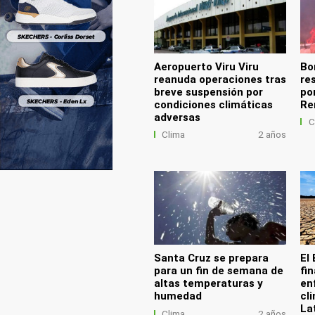
Aeropuerto Viru Viru
Bo
reanuda operaciones tras
re
breve suspensión por
po
condiciones climáticas
Re
adversas
C
Clima
2 años
Santa Cruz se prepara
El 
para un fin de semana de
fi
altas temperaturas y
enf
humedad
cl
La
Clima
2 años