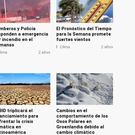
mberos y Policía
El Pronóstico del Tiempo
sponden a emergencia
para la Semana promete
r incendio en el
fuertes vientos
manso
Clima
2 años
lima
2 años
BID triplicará el
Cambios en el
nanciamiento para
comportamiento de los
rentar la crisis
Osos Polares en
imática en
Groenlandia debido al
tinoamérica
cambio climático