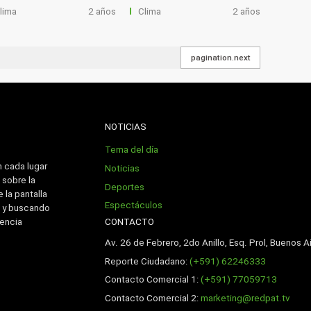
lima
2 años
Clima
2 años
pagination.next
NOTICIAS
Tema del día
n cada lugar
Noticias
 sobre la
Deportes
 la pantalla
Espectáculos
 y buscando
CONTACTO
iencia
Av. 26 de Febrero, 2do Anillo, Esq. Prol, Buenos Ai
Reporte Ciudadano:
(+591) 62246333
Contacto Comercial 1:
(+591) 77059713
Contacto Comercial 2:
marketing@redpat.tv