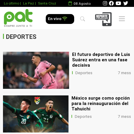
Lo último
|
La Paz |
Santa Cruz
08 Agosto
.
Mobile 
En vivo
.
.
DEPORTES
El futuro deportivo de Luis
Suárez entra en una fase
decisiva
Deportes
7 mess
México surge como opción
para la reinauguración del
Tahuichi
Deportes
7 mess