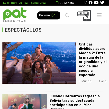
Lo último
|
La Paz |
Santa Cruz
06 Agosto
.
Mobile 
En vivo
.
.
ESPECTÁCULOS
Críticas
divididas sobre
Moana 2: Entre
la magia de la
originalidad y el
eco de una
secuela
esperada
Mundo
1 año
Juliana Barrientos regresa a
Bolivia tras su destacada
participación en el Miss