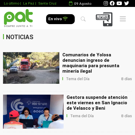
Lo último
|
La Paz |
Santa Cruz
09 Agosto
.
Mobile 
En vivo
.
.
NOTICIAS
Comunarios de Yolosa
denuncian ingreso de
maquinaria para presunta
minería ilegal
Tema del Día
8 días
Gestora suspende atención
este viernes en San Ignacio
de Velasco y Beni
Tema del Día
8 días