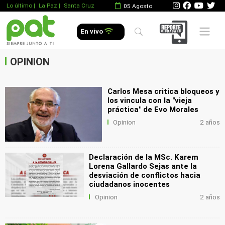
Lo último
|
La Paz |
Santa Cruz
05 Agosto
.
Mobile 
En vivo
.
.
OPINION
Carlos Mesa critica bloqueos y
los vincula con la "vieja
práctica" de Evo Morales
Opinion
2 años
Declaración de la MSc. Karem
Lorena Gallardo Sejas ante la
desviación de conflictos hacia
ciudadanos inocentes
Opinion
2 años