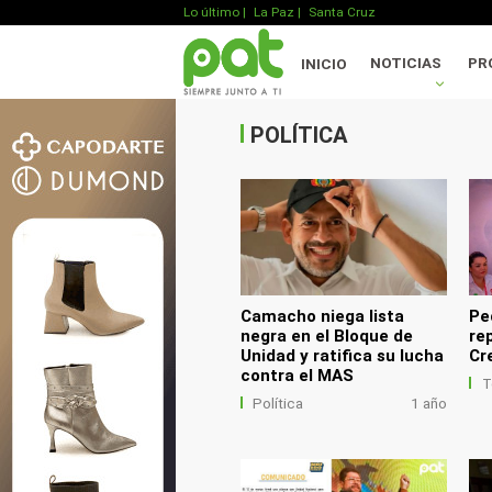
Lo último
|
La Paz |
Santa Cruz
.
NOTICIAS
PR
INICIO
.
.
POLÍTICA
Camacho niega lista
Pe
negra en el Bloque de
re
Unidad y ratifica su lucha
Cr
contra el MAS
T
Política
1 año