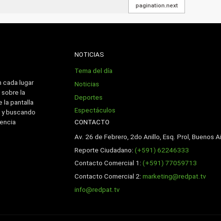
pagination.next
NOTICIAS
Tema del día
n cada lugar
Noticias
 sobre la
Deportes
 la pantalla
Espectáculos
 y buscando
CONTACTO
iencia
Av. 26 de Febrero, 2do Anillo, Esq. Prol, Buenos Ai
Reporte Ciudadano:
(+591) 62246333
Contacto Comercial 1:
(+591) 77059713
Contacto Comercial 2:
marketing@redpat.tv
info@redpat.tv