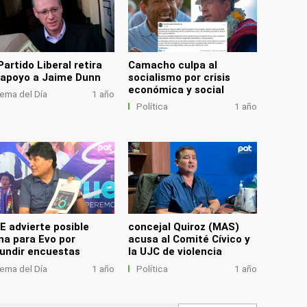
Partido Liberal retira
Camacho culpa al
 apoyo a Jaime Dunn
socialismo por crisis
económica y social
ema del Día
1 año
Política
1 año
E advierte posible
concejal Quiroz (MAS)
na para Evo por
acusa al Comité Cívico y
fundir encuestas
la UJC de violencia
ema del Día
1 año
Política
1 año