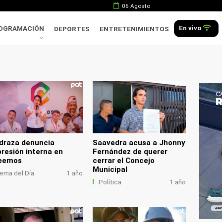
06 Agosto
En vivo
OGRAMACIÓN
DEPORTES
ENTRETENIMIENTOS
.
draza denuncia
Saavedra acusa a Jhonny
presión interna en
Fernández de querer
eemos
cerrar el Concejo
Municipal
ema del Día
1 año
Política
1 año