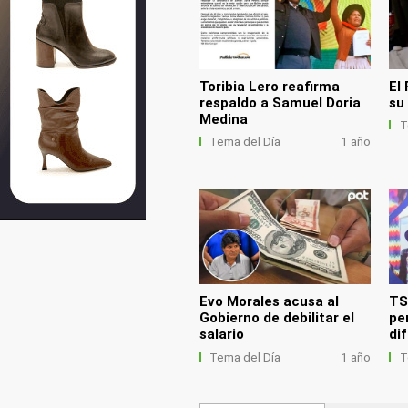
Toribia Lero reafirma
El 
respaldo a Samuel Doria
su
Medina
T
Tema del Día
1 año
Evo Morales acusa al
TS
Gobierno de debilitar el
pe
salario
di
Tema del Día
1 año
T