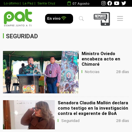
Lo último
|
La Paz |
Santa Cruz
07 Agosto
.
Mobile 
En vivo
.
.
SEGURIDAD
Ministro Oviedo
encabeza acto en
Chimoré
Noticias
28 días
Senadora Claudia Mallón declara
como testigo en la investigación
contra el exgerente de BoA
Seguridad
28 días