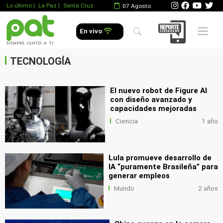
Lo último
|
La Paz |
Santa Cruz
07 Agosto
.
Mobile 
En vivo
.
.
TECNOLOGÍA
El nuevo robot de Figure AI
con diseño avanzado y
capacidades mejoradas
Ciencia
1 año
Lula promueve desarrollo de
IA “puramente Brasileña” para
generar empleos
Mundo
2 años