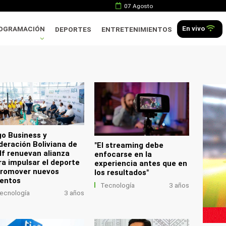
07 Agosto
En vivo
OGRAMACIÓN
DEPORTES
ENTRETENIMIENTOS
.
go Business y
deración Boliviana de
"El streaming debe
lf renuevan alianza
enfocarse en la
ra impulsar el deporte
experiencia antes que en
promover nuevos
los resultados"
lentos
Tecnología
3 años
ecnología
3 años