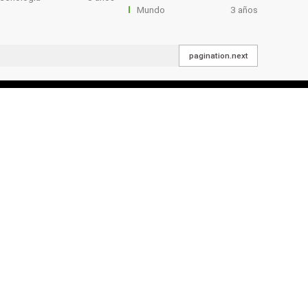
Mundo
3 años
pagination.next
NOTICIAS
Tema del día
n cada lugar
Noticias
 sobre la
Deportes
 la pantalla
Espectáculos
 y buscando
CONTACTO
iencia
Av. 26 de Febrero, 2do Anillo, Esq. Prol, Buenos Ai
Reporte Ciudadano:
(+591) 62246333
Contacto Comercial 1:
(+591) 77059713
Contacto Comercial 2:
marketing@redpat.tv