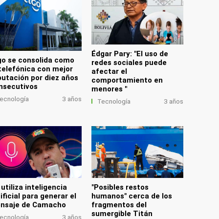
Édgar Pary: "El uso de
go se consolida como
redes sociales puede
 telefónica con mejor
afectar el
putación por diez años
comportamiento en
nsecutivos
menores "
ecnología
3 años
Tecnología
3 años
utiliza inteligencia
"Posibles restos
ificial para generar el
humanos" cerca de los
nsaje de Camacho
fragmentos del
sumergible Titán
ecnología
3 años