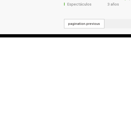
Espectáculos
3 años
pagination.previous
Sobre Nosotros
Inspirados día a día para dejar huella e
donde nos ven, revelando información
realidad cotidiana, llevando a través de
momentos de alegría, comprendiendo
complacer las expectativas de la aud
Boliviana.