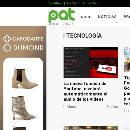
Lo último
|
La Paz |
Santa Cruz
.
NOTICIAS
PR
INICIO
.
.
TECNOLOGÍA
Ti
Fe
La nueva función de
Go
Youtube, nivelará
pa
automáticamente el
y 
audio de los videos
ta
Mundo
3 años
T