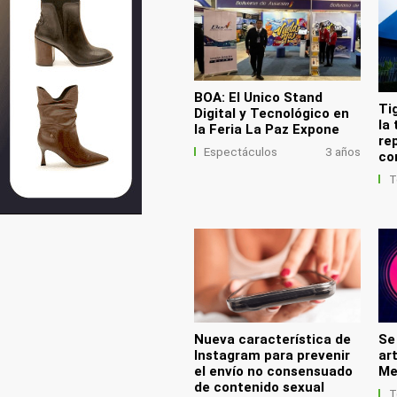
BOA: El Unico Stand
Ti
Digital y Tecnológico en
la
la Feria La Paz Expone
re
Espectáculos
3 años
co
T
Nueva característica de
Se 
Instagram para prevenir
art
el envío no consensuado
Me
de contenido sexual
T