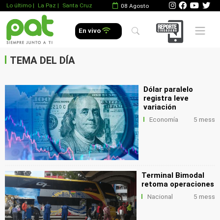
Lo último
|
La Paz |
Santa Cruz
08 Agosto
.
Mobile 
En vivo
.
.
TEMA DEL DÍA
Dólar paralelo
registra leve
variación
Economía
5 mess
Terminal Bimodal
retoma operaciones
Nacional
5 mess