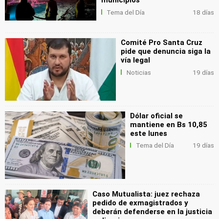
Tema del Día
18 días
Comité Pro Santa Cruz
pide que denuncia siga la
vía legal
Noticias
19 días
Dólar oficial se
mantiene en Bs 10,85
este lunes
Tema del Día
19 días
Caso Mutualista: juez rechaza
pedido de exmagistrados y
deberán defenderse en la justicia