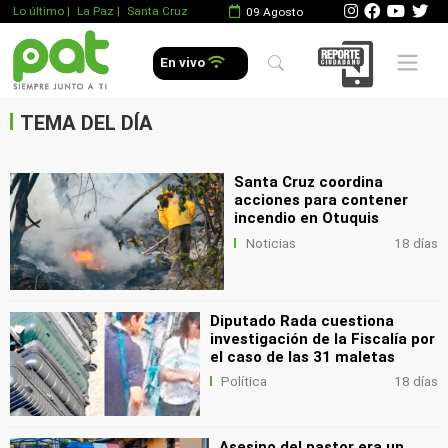
Lo último
|
La Paz |
Santa Cruz
09 Agosto
.
Mobile 
En vivo
.
.
TEMA DEL DÍA
Santa Cruz coordina
acciones para contener
incendio en Otuquis
Noticias
18 días
Diputado Rada cuestiona
investigación de la Fiscalía por
el caso de las 31 maletas
Política
18 días
Asesino del pastor era un