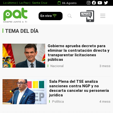
Lo último
|
La Paz |
Santa Cruz
06 Agosto
.
Mobile 
En vivo
.
.
TEMA DEL DÍA
Gobierno aprueba decreto para
eliminar la contratación directa y
transparentar licitaciones
públicas
Nacional
3 mess
Sala Plena del TSE analiza
sanciones contra NGP y no
descarta cancelar su personería
jurídica
Política
4 mess