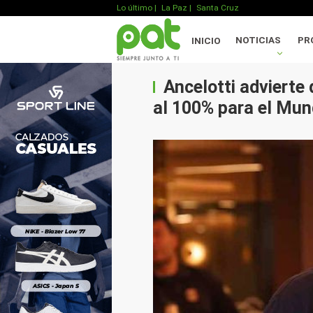
Lo último
|
La Paz |
Santa Cruz
NOTICIAS
PR
INICIO
Ancelotti advierte
al 100% para el Mun