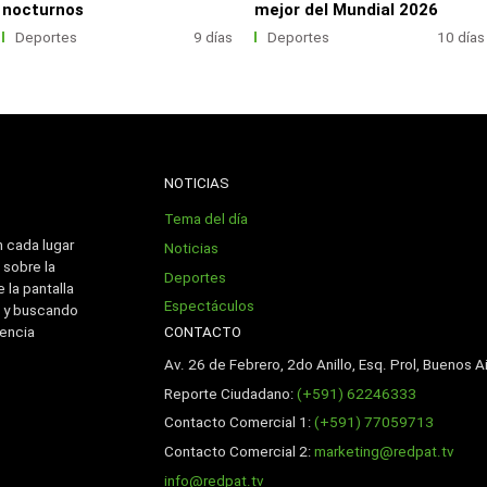
nocturnos
mejor del Mundial 2026
Deportes
9 días
Deportes
10 días
NOTICIAS
Tema del día
n cada lugar
Noticias
 sobre la
Deportes
 la pantalla
Espectáculos
 y buscando
CONTACTO
iencia
Av. 26 de Febrero, 2do Anillo, Esq. Prol, Buenos Ai
Reporte Ciudadano:
(+591) 62246333
Contacto Comercial 1:
(+591) 77059713
Contacto Comercial 2:
marketing@redpat.tv
info@redpat.tv