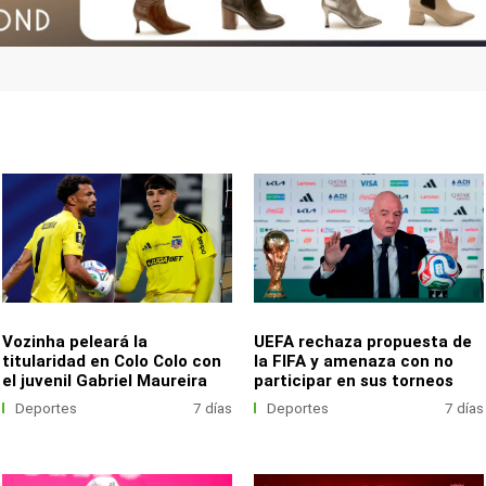
Vozinha peleará la
UEFA rechaza propuesta de
titularidad en Colo Colo con
la FIFA y amenaza con no
el juvenil Gabriel Maureira
participar en sus torneos
Deportes
7 días
Deportes
7 días