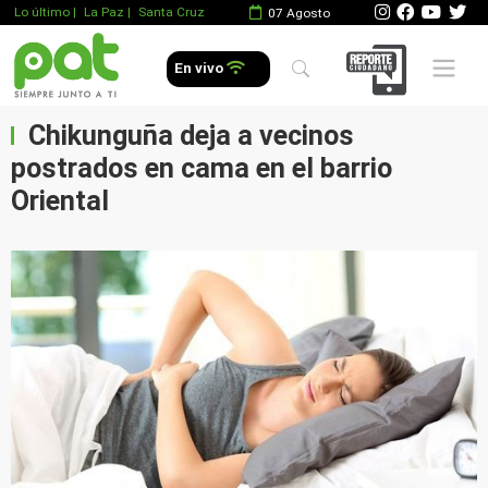
Lo último
|
La Paz |
Santa Cruz
07 Agosto
Mobile 
En vivo
Chikunguña deja a vecinos
postrados en cama en el barrio
Oriental