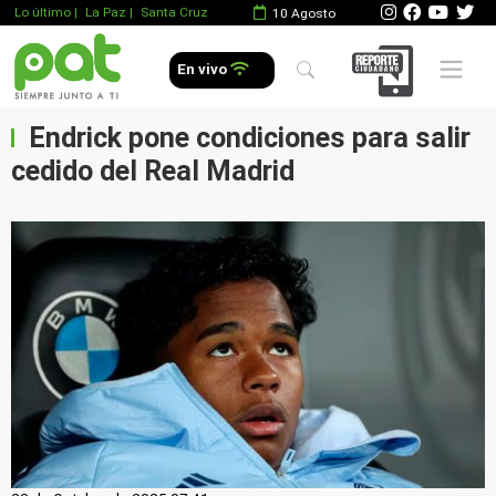
Lo último
|
La Paz |
Santa Cruz
10 Agosto
Mobile 
En vivo
Endrick pone condiciones para salir
cedido del Real Madrid