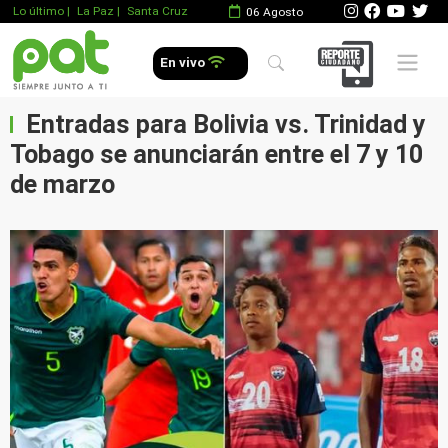
Lo último
|
La Paz |
Santa Cruz
06 Agosto
Mobile 
En vivo
Entradas para Bolivia vs. Trinidad y
Tobago se anunciarán entre el 7 y 10
de marzo