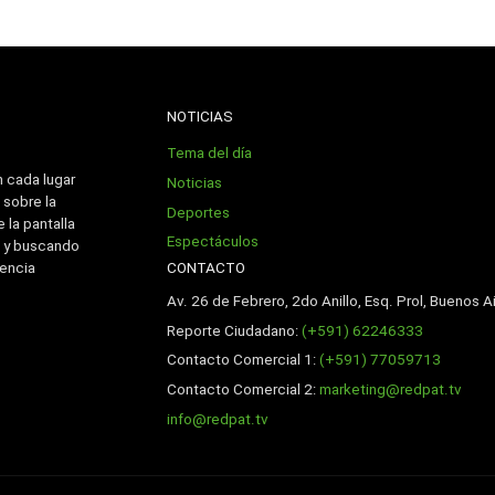
NOTICIAS
Tema del día
n cada lugar
Noticias
 sobre la
Deportes
 la pantalla
Espectáculos
 y buscando
CONTACTO
iencia
Av. 26 de Febrero, 2do Anillo, Esq. Prol, Buenos Ai
Reporte Ciudadano:
(+591) 62246333
Contacto Comercial 1:
(+591) 77059713
Contacto Comercial 2:
marketing@redpat.tv
info@redpat.tv