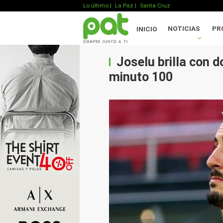
Lo último
|
La Paz |
Santa Cruz
NOTICIAS
PR
INICIO
Joselu brilla con d
minuto 100