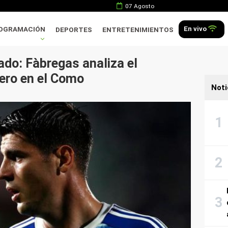
07 Agosto
En vivo
OGRAMACIÓN
DEPORTES
ENTRETENIMIENTOS
do: Fàbregas analiza el
ero en el Como
Noti