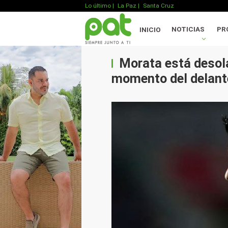
Lo último
|
La Paz |
Santa Cruz
NOTICIAS
PR
INICIO
Morata está desola
momento del delant