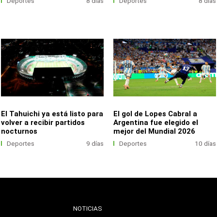
Deportes
8 días
Deportes
8 días
El Tahuichi ya está listo para
El gol de Lopes Cabral a
volver a recibir partidos
Argentina fue elegido el
nocturnos
mejor del Mundial 2026
Deportes
9 días
Deportes
10 días
NOTICIAS