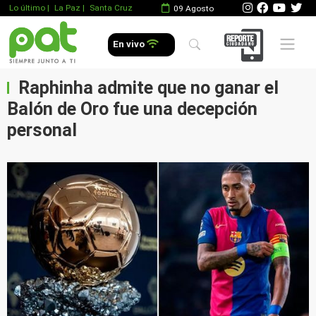
Lo último
|
La Paz |
Santa Cruz
09 Agosto
Mobile 
En vivo
Raphinha admite que no ganar el
Balón de Oro fue una decepción
personal