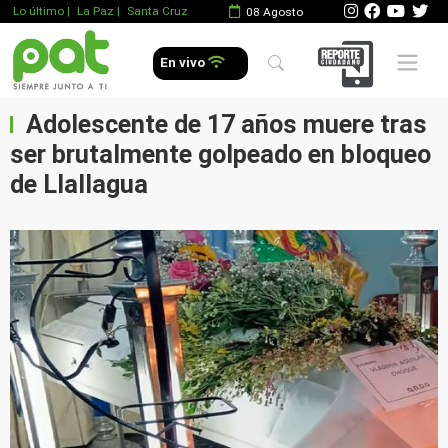
Lo último
|
La Paz |
Santa Cruz
08 Agosto
Mobile 
En vivo
Adolescente de 17 años muere tras
ser brutalmente golpeado en bloqueo
de Llallagua