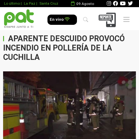
Lo último
|
La Paz |
Santa Cruz
09 Agosto
Mobile 
En vivo
APARENTE DESCUIDO PROVOCÓ
INCENDIO EN POLLERÍA DE LA
CUCHILLA