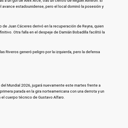
as a un gol de Alex Arce, tras un centro de Miguel Almirón. El
el avance estadounidense, pero el local dominó la posesión y
vo de Juan Cáceres derivó en la recuperación de Reyna, quien
finitivo. Otra falla en el despeje de Damián Bobadilla facilitó la
as Riveros generó peligro por la izquierda, pero la defensa
s del Mundial 2026, jugará nuevamente este martes frente a
primera parada en la gira norteamericana con una derrota y un
 el cuerpo técnico de Gustavo Alfaro.