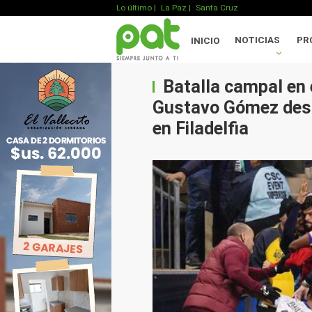
Lo último
|
La Paz |
Santa Cruz
NOTICIAS
PR
INICIO
Batalla campal en
Gustavo Gómez desa
en Filadelfia