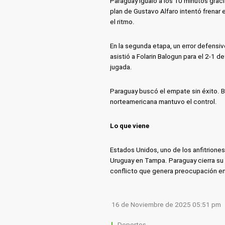
Paraguay igualó a los 10 minutos graci
plan de Gustavo Alfaro intentó frenar 
el ritmo.
En la segunda etapa, un error defensi
asistió a Folarin Balogun para el 2-1 de
jugada.
Paraguay buscó el empate sin éxito. Bl
norteamericana mantuvo el control.
Lo que viene
Estados Unidos, uno de los anfitrione
Uruguay en Tampa. Paraguay cierra su 
conflicto que genera preocupación en
16 de Noviembre de 2025 05:51 pm
Deportes