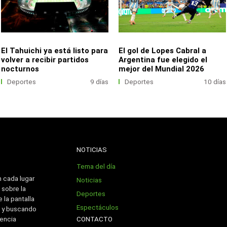
El Tahuichi ya está listo para
El gol de Lopes Cabral a
volver a recibir partidos
Argentina fue elegido el
nocturnos
mejor del Mundial 2026
Deportes
9 días
Deportes
10 días
NOTICIAS
Tema del día
n cada lugar
Noticias
 sobre la
Deportes
 la pantalla
Espectáculos
 y buscando
CONTACTO
iencia