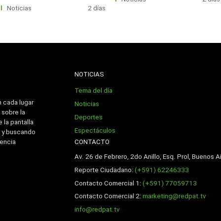
Noticias
2 días
NOTICIAS
Tema del día
n cada lugar
Noticias
 sobre la
Deportes
 la pantalla
Espectáculos
 y buscando
CONTACTO
iencia
Av. 26 de Febrero, 2do Anillo, Esq. Prol, Buenos Ai
Reporte Ciudadano:
(+591) 62246333
Contacto Comercial 1:
(+591) 77059713
Contacto Comercial 2:
marketing@redpat.tv
info@redpat.tv