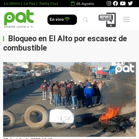
Lo último
|
La Paz |
Santa Cruz
05 Agosto
Mobile 
En vivo
Bloqueo en El Alto por escasez de
combustible