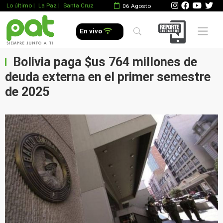
Lo último
|
La Paz |
Santa Cruz
06 Agosto
Mobile 
En vivo
Bolivia paga $us 764 millones de
deuda externa en el primer semestre
de 2025