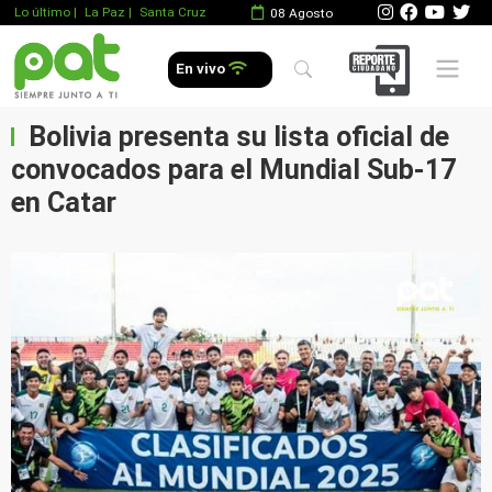
Lo último
|
La Paz |
Santa Cruz
08 Agosto
Mobile 
En vivo
Bolivia presenta su lista oficial de
convocados para el Mundial Sub-17
en Catar