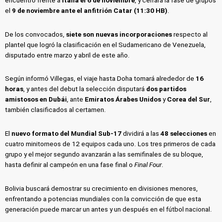
encuentro frente a
Italia el 6 de noviembre
, y cerrará la fase de grupos
el
9 de noviembre ante el anfitrión Catar (11:30 HB)
.
De los convocados,
siete son nuevas incorporaciones
respecto al
plantel que logró la clasificación en el Sudamericano de Venezuela,
disputado entre marzo y abril de este año.
Según informó Villegas, el viaje hasta Doha tomará alrededor de
16
horas
, y antes del debut la selección disputará
dos partidos
amistosos en Dubái
, ante
Emiratos Árabes Unidos
y
Corea del Sur
,
también clasificados al certamen.
El
nuevo formato del Mundial Sub-17
dividirá a las
48 selecciones
en
cuatro minitorneos de 12 equipos cada uno. Los tres primeros de cada
grupo y el mejor segundo avanzarán a las semifinales de su bloque,
hasta definir al campeón en una fase final o
Final Four
.
Bolivia buscará demostrar su crecimiento en divisiones menores,
enfrentando a potencias mundiales con la convicción de que esta
generación puede marcar un antes y un después en el fútbol nacional.