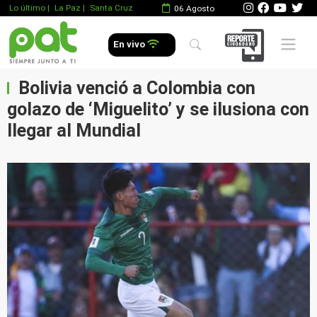
Lo último
|
La Paz |
Santa Cruz
06 Agosto
Mobile 
En vivo
Bolivia venció a Colombia con
golazo de ‘Miguelito’ y se ilusiona con
llegar al Mundial