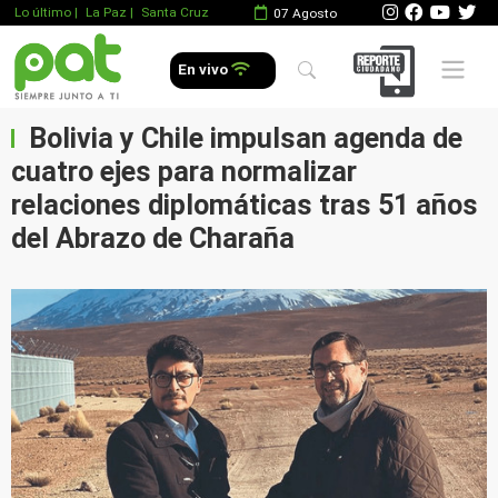
Lo último
|
La Paz |
Santa Cruz
07 Agosto
Mobile 
En vivo
Bolivia y Chile impulsan agenda de
cuatro ejes para normalizar
relaciones diplomáticas tras 51 años
del Abrazo de Charaña