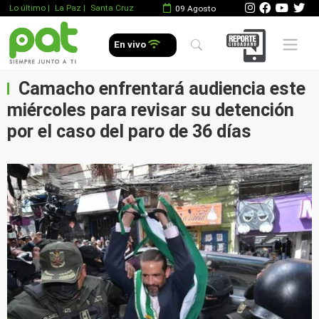
Lo último
|
La Paz |
Santa Cruz
09 Agosto
Mobile 
En vivo
Camacho enfrentará audiencia este
miércoles para revisar su detención
por el caso del paro de 36 días