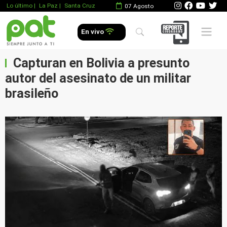
Lo último
|
La Paz |
Santa Cruz
07 Agosto
Mobile 
En vivo
Capturan en Bolivia a presunto
autor del asesinato de un militar
brasileño