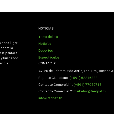
NOTICIAS
Tema del día
n cada lugar
Noticias
 sobre la
Deportes
 la pantalla
Espectáculos
 y buscando
CONTACTO
iencia
Av. 26 de Febrero, 2do Anillo, Esq. Prol, Buenos Ai
Reporte Ciudadano:
(+591) 62246333
Contacto Comercial 1:
(+591) 77059713
Contacto Comercial 2:
marketing@redpat.tv
info@redpat.tv