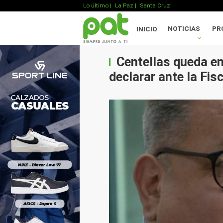
Lo último
|
La Paz |
Santa Cruz
NOTICIAS
PR
INICIO
Centellas queda en
declarar ante la Fisc