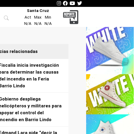
Santa Cruz
Act
Max
Min
N/A
N/A
N/A
cias relacionadas
Fiscalía inicia investigación
para determinar las causas
del incendio en la Feria
Barrio Lindo
Gobierno despliega
helicópteros y militares para
apoyar el control del
incendio en Barrio Lindo
Edmand Lara pide “decir la