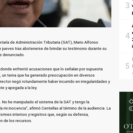
taría de Administración Tributaria (SAT), Mario Alfonso
te jueves tras abstenerse de brindar su testimonio durante su
de denunciado.
a, donde enfrentó acusaciones que lo señalan por supuesta
T, un tema que ha generado preocupación en diversos
irector negó rotundamente haber incurrido en irregularidades y
e y apegada a la ley.
. No he manipulado el sistema de la SAT y tengo la
mi inocencia”, afirmó Centellas al término de la audiencia. La
ormes internos y registros que, según su defensa,
ón de los recursos.