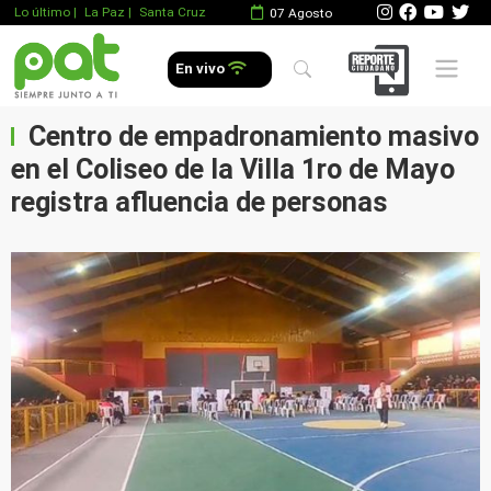
Lo último
|
La Paz |
Santa Cruz
07 Agosto
Mobile 
En vivo
Centro de empadronamiento masivo
en el Coliseo de la Villa 1ro de Mayo
registra afluencia de personas