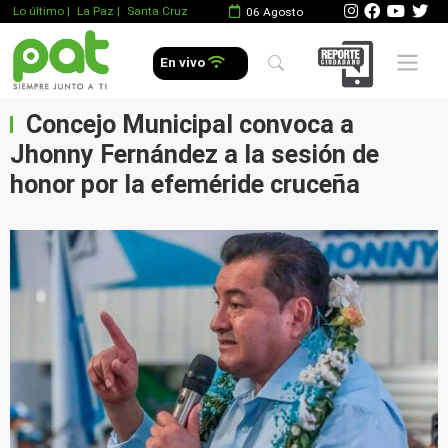
Lo último
|
La Paz |
Santa Cruz
06 Agosto
Mobile 
En vivo
Concejo Municipal convoca a
Jhonny Fernández a la sesión de
honor por la efeméride cruceña