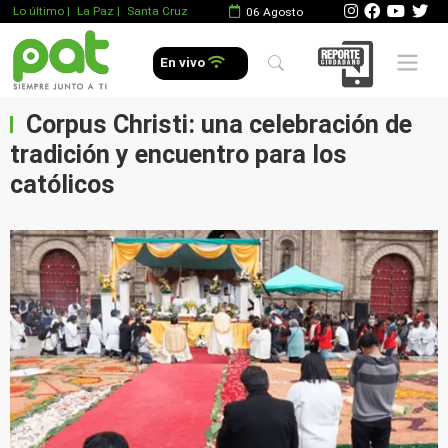
Lo último
|
La Paz |
Santa Cruz
06 Agosto
Mobile 
En vivo
Corpus Christi: una celebración de
tradición y encuentro para los
católicos