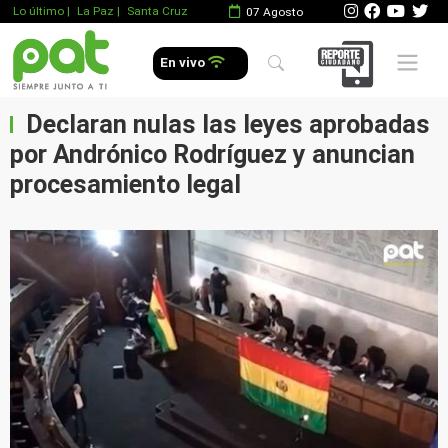
Lo último
|
La Paz |
Santa Cruz
07 Agosto
Mobile 
En vivo
Declaran nulas las leyes aprobadas
por Andrónico Rodríguez y anuncian
procesamiento legal