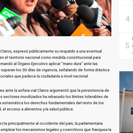
a Claros, expresó públicamente su respaldo a una eventual
n el territorio nacional como medida constitucional para
emandó al Órgano Ejecutivo aplicar "mano dura" ante las
a superan los 30 días de vigencia, señalando de forma drástica
ociales que padece la ciudadanía a nivel nacional.
s ante la asfixia vial Claros argumentó que la persistencia de
os sectores movilizados ha rebasado los límites tolerables de
ma sistemática los derechos fundamentales del resto de los
d, el acceso a alimentos y la salud pública.
cta principalmente al occidente del país, la parlamentaria
e emplear los mecanismos legales y coercitivos que franquea la