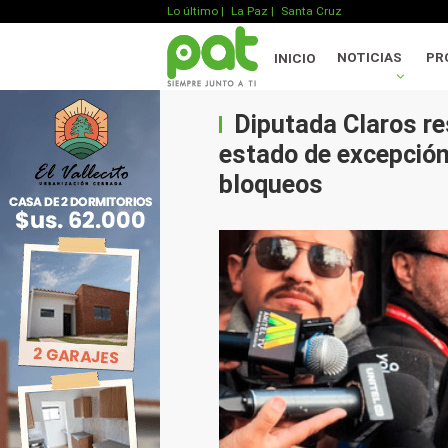
Lo último
|
La Paz |
Santa Cruz
NOTICIAS
PR
INICIO
Diputada Claros re
estado de excepción
bloqueos