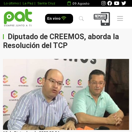
Lo último
|
La Paz |
Santa Cruz
09 Agosto
Mobile 
En vivo
Diputado de CREEMOS, aborda la
Resolución del TCP