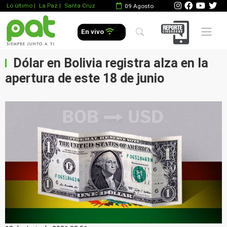
Lo último
|
La Paz |
Santa Cruz
09 Agosto
Mobile 
En vivo
Dólar en Bolivia registra alza en la
apertura de este 18 de junio