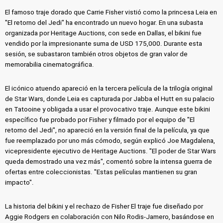
El famoso traje dorado que Carrie Fisher vistió como la princesa Leia en
"El retorno del Jedi" ha encontrado un nuevo hogar. En una subasta
organizada por Heritage Auctions, con sede en Dallas, el bikini fue
vendido por la impresionante suma de USD 175,000. Durante esta
sesión, se subastaron también otros objetos de gran valor de
memorabilia cinematográfica.
El icónico atuendo apareció en la tercera película de la trilogía original
de Star Wars, donde Leia es capturada por Jabba el Hutt en su palacio
en Tatooine y obligada a usar el provocativo traje. Aunque este bikini
específico fue probado por Fisher y filmado por el equipo de "El
retorno del Jedi", no apareció en la versión final de la película, ya que
fue reemplazado por uno más cómodo, según explicó Joe Magdalena,
vicepresidente ejecutivo de Heritage Auctions. "El poder de Star Wars
queda demostrado una vez más", comentó sobre la intensa guerra de
ofertas entre coleccionistas. "Estas películas mantienen su gran
impacto".
La historia del bikini y el rechazo de Fisher El traje fue diseñado por
Aggie Rodgers en colaboración con Nilo Rodis-Jamero, basándose en