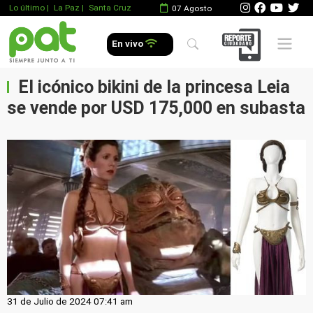
Lo último
|
La Paz |
Santa Cruz
07 Agosto
Mobile 
En vivo
El icónico bikini de la princesa Leia
se vende por USD 175,000 en subasta
31 de Julio de 2024 07:41 am