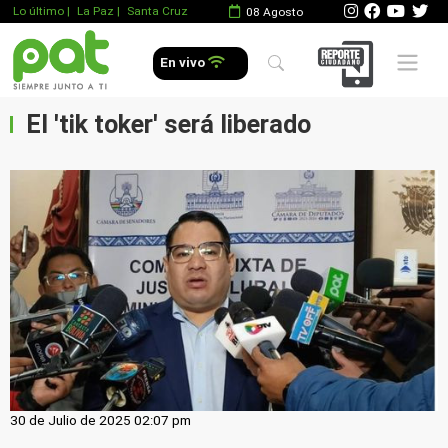
Lo último
|
La Paz |
Santa Cruz
08 Agosto
Mobile 
En vivo
El 'tik toker' será liberado
30 de Julio de 2025 02:07 pm