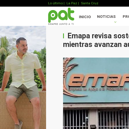
Lo último
|
La Paz |
Santa Cruz
NOTICIAS
PR
INICIO
Emapa revisa soste
mientras avanzan au