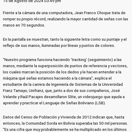
15 de Agosto de 2024 03:49 pm
Frente a la cámara de una computadora, Jean Franco Choque trata de
romper su propio récord, realizando la mayor cantidad de señas con las
manos en 70 segundos.
En la pantalla se muestran, tanto la siguiente letra como su puntaje y el
reflejo de sus manos, iluminadas por líneas y puntos de colores.
“Nuestro programa funciona haciendo ‘tracking’ (seguimiento) a las
manos, mediante la superposición de puntos de referencia y vectores,
los cuales marcan la posición de los dedos y le hacen entender a la
máquina qué señas estamos haciendo a la cámara”, explica el
estudiante de la carrera de Ingeniería de Sistemas de la Universidad
Franz Tamayo, Unifranz, que, junto a dos de sus compañeros, José
Velarde y Raúl Pacajes desarrollaron Slite, un videojuego que ayuda a
aprender y practicar el Lenguaje de Señas Boliviano (LSB).
Datos del Censo de Población y Vivienda de 2012 indican que, hasta
entonces, la Comunidad Sorda en Bolivia superaba las 50 mil personas.
“Es una cifra que muy probablemente se ha multiplicado en los últimos