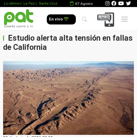
Lo último
|
La Paz |
Santa Cruz
07 Agosto
Mobile 
En vivo
Estudio alerta alta tensión en fallas
de California