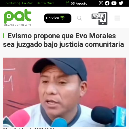
Lo último
|
La Paz |
Santa Cruz
05 Agosto
Mobile 
En vivo
Evismo propone que Evo Morales
sea juzgado bajo justicia comunitaria