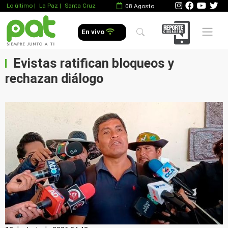
Lo último
|
La Paz |
Santa Cruz
08 Agosto
Mobile 
En vivo
Evistas ratifican bloqueos y
rechazan diálogo