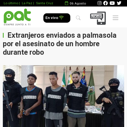
Lo último
|
La Paz |
Santa Cruz
06 Agosto
Mobile 
En vivo
Extranjeros enviados a palmasola
por el asesinato de un hombre
durante robo