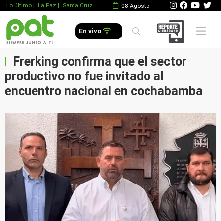
Lo último
|
La Paz |
Santa Cruz
08 Agosto
Mobile 
En vivo
Frerking confirma que el sector
productivo no fue invitado al
encuentro nacional en cochabamba