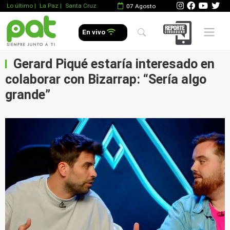
Lo último
|
La Paz |
Santa Cruz
07 Agosto
Mobile 
En vivo
Gerard Piqué estaría interesado en
colaborar con Bizarrap: “Sería algo
grande”