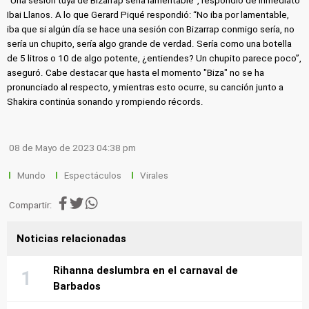
“Una sesión tuya de Bizarrap sería lamentable”, respondió de inmediato
Ibai Llanos. A lo que Gerard Piqué respondió: “No iba por lamentable,
iba que si algún día se hace una sesión con Bizarrap conmigo sería, no
sería un chupito, sería algo grande de verdad. Sería como una botella
de 5 litros o 10 de algo potente, ¿entiendes? Un chupito parece poco”,
aseguró. Cabe destacar que hasta el momento "Biza" no se ha
pronunciado al respecto, y mientras esto ocurre, su canción junto a
Shakira continúa sonando y rompiendo récords.
08 de Mayo de 2023 04:38 pm
Mundo
Espectáculos
Virales
Compartir:
Noticias relacionadas
Rihanna deslumbra en el carnaval de
Barbados